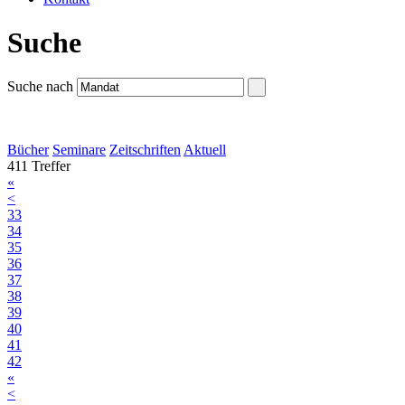
Suche
Suche nach
Bücher
Seminare
Zeitschriften
Aktuell
411 Treffer
«
<
33
34
35
36
37
38
39
40
41
42
«
<