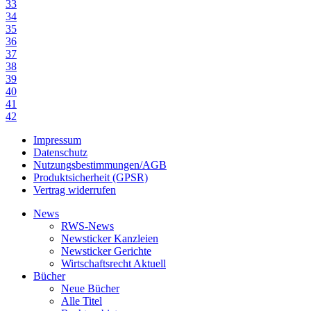
33
34
35
36
37
38
39
40
41
42
Impressum
Datenschutz
Nutzungsbestimmungen/AGB
Produktsicherheit (GPSR)
Vertrag widerrufen
News
RWS-News
Newsticker Kanzleien
Newsticker Gerichte
Wirtschaftsrecht Aktuell
Bücher
Neue Bücher
Alle Titel