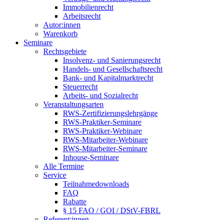
Immobilienrecht
Arbeitsrecht
Autor:innen
Warenkorb
Seminare
Rechtsgebiete
Insolvenz- und Sanierungsrecht
Handels- und Gesellschaftsrecht
Bank- und Kapitalmarktrecht
Steuerrecht
Arbeits- und Sozialrecht
Veranstaltungsarten
RWS-Zertifizierungslehrgänge
RWS-Praktiker-Seminare
RWS-Praktiker-Webinare
RWS-Mitarbeiter-Webinare
RWS-Mitarbeiter-Seminare
Inhouse-Seminare
Alle Termine
Service
Teilnahmedownloads
FAQ
Rabatte
§ 15 FAO / GOI / DStV-FBRL
Referent:innen