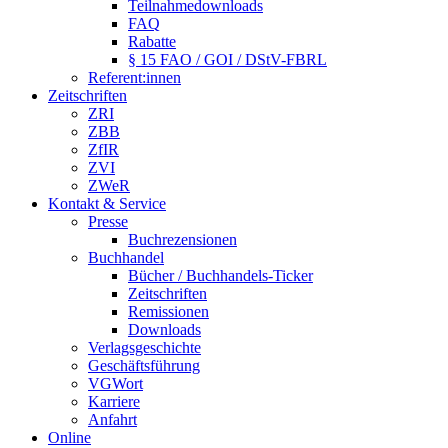
Teilnahmedownloads
FAQ
Rabatte
§ 15 FAO / GOI / DStV-FBRL
Referent:innen
Zeitschriften
ZRI
ZBB
ZfIR
ZVI
ZWeR
Kontakt & Service
Presse
Buchrezensionen
Buchhandel
Bücher / Buchhandels-Ticker
Zeitschriften
Remissionen
Downloads
Verlagsgeschichte
Geschäftsführung
VGWort
Karriere
Anfahrt
Online