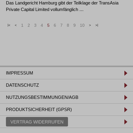
Das Landgericht Hamburg gibt der Teilklage der TransAsia
Private Capital Limited vollumfänglich …
«
<
1
2
3
4
5
6
7
8
9
10
>
»
IMPRESSUM
DATENSCHUTZ
NUTZUNGSBESTIMMUNGEN/AGB
PRODUKTSICHERHEIT (GPSR)
VERTRAG WIDERRUFEN