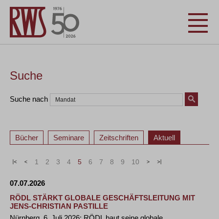
Suche
Suche nach
Bücher
Seminare
Zeitschriften
Aktuell
«
<
1
2
3
4
5
6
7
8
9
10
>
»
07.07.2026
RÖDL STÄRKT GLOBALE GESCHÄFTSLEITUNG MIT
JENS-CHRISTIAN PASTILLE
Nürnberg, 6. Juli 2026: RÖDL baut seine globale