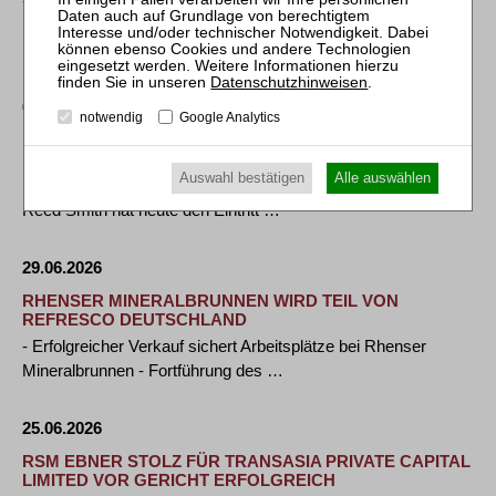
Die Gläubigerversammlung stimmt dem Insolvenzplan des
DRK Kreisverband Braunschweig-Salzgitter e.V. …
Datenschutzhinweisen
.
02.07.2026
notwendig
Google Analytics
REED SMITH STÄRKT PRIVATE-EQUITY-KOMPETENZ
DURCH PARTNEREINTRITT IN MÜNCHEN
Auswahl bestätigen
Alle auswählen
München, 1. Juli, 2026 - Die internationale Wirtschaftskanzlei
Reed Smith hat heute den Eintritt …
29.06.2026
RHENSER MINERALBRUNNEN WIRD TEIL VON
REFRESCO DEUTSCHLAND
- Erfolgreicher Verkauf sichert Arbeitsplätze bei Rhenser
Mineralbrunnen - Fortführung des …
25.06.2026
RSM EBNER STOLZ FÜR TRANSASIA PRIVATE CAPITAL
LIMITED VOR GERICHT ERFOLGREICH