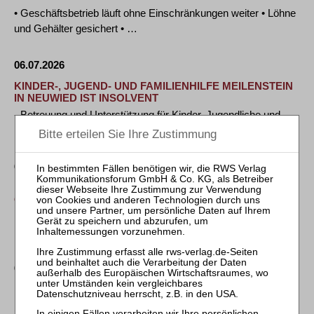
• Geschäftsbetrieb läuft ohne Einschränkungen weiter • Löhne
und Gehälter gesichert • …
06.07.2026
KINDER-, JUGEND- UND FAMILIENHILFE MEILENSTEIN
IN NEUWIED IST INSOLVENT
- Betreuung und Unterstützung für Kinder, Jugendliche und
Familien laufen uneingeschränkt weiter …
06.07.2026
DENTONS ERNENNT DAVID ZAFRA CAROLLO ZUM
OFFICE MANAGING PARTNER DÜSSELDORF
Düsseldorf, 1. Juli 2026 – Die globale Wirtschaftskanzlei
Dentons hat den Immobilienrechtler …
03.07.2026
DEUTSCHES ROTES KREUZ KREISVERBAND
BRAUNSCHWEIG-SALZGITTER ERFOLGREICH
SANIERT