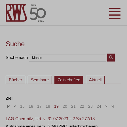
Suche
Suche nach
Bücher
Seminare
Zeitschriften
Aktuell
ZRI
«
<
15
16
17
18
19
20
21
22
23
24
>
»
LAG Chemnitz, Urt. v. 31.07.2023 – 2 Sa 277/18
Aufnahme eines gem. § 240 ZPO unterbrochenen