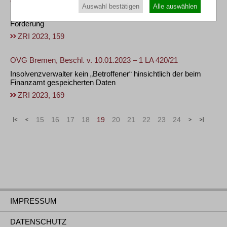
OLG Brandenburg, Urt. v. 21.12.2022 – 4 U 121/20
Auswahl bestätigen
Alle auswählen
Insolvenzfestigkeit einer abgetretenen oder gesicherten
Forderung
ZRI 2023, 159
OVG Bremen, Beschl. v. 10.01.2023 – 1 LA 420/21
Insolvenzverwalter kein „Betroffener“ hinsichtlich der beim
Finanzamt gespeicherten Daten
ZRI 2023, 169
«
<
15
16
17
18
19
20
21
22
23
24
>
»
IMPRESSUM
DATENSCHUTZ