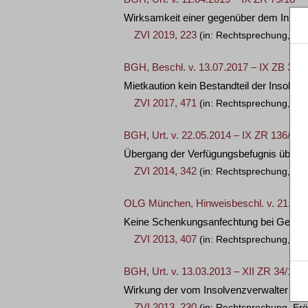
Wirksamkeit einer gegenüber dem Insolv
ZVI 2019, 223
(in: Rechtsprechung, Erö
BGH, Beschl. v. 13.07.2017 – IX ZB 33/1
Mietkaution kein Bestandteil der Insolv
ZVI 2017, 471
(in: Rechtsprechung, Erö
BGH, Urt. v. 22.05.2014 – IX ZR 136/13
Übergang der Verfügungsbefugnis über d
ZVI 2014, 342
(in: Rechtsprechung, Erö
OLG München, Hinweisbeschl. v. 21.06.
Keine Schenkungsanfechtung bei Gebrauc
ZVI 2013, 407
(in: Rechtsprechung, Nac
BGH, Urt. v. 13.03.2013 – XII ZR 34/12 +
Wirkung der vom Insolvenzverwalter des 
ZVI 2013, 230
(in: Rechtsprechung, Erö