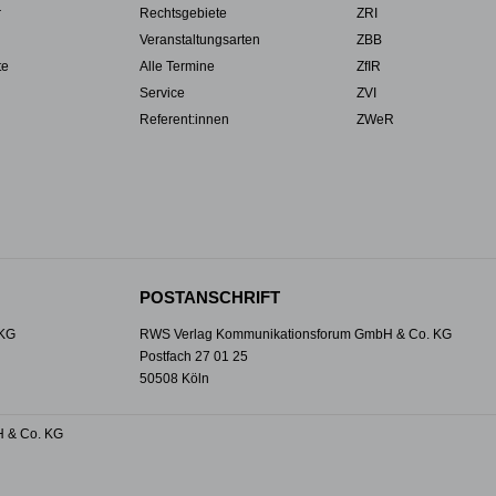
r
Rechtsgebiete
ZRI
Veranstaltungsarten
ZBB
te
Alle Termine
ZfIR
Service
ZVI
Referent:innen
ZWeR
POSTANSCHRIFT
 KG
RWS Verlag Kommunikationsforum GmbH & Co. KG
Postfach 27 01 25
50508 Köln
 & Co. KG