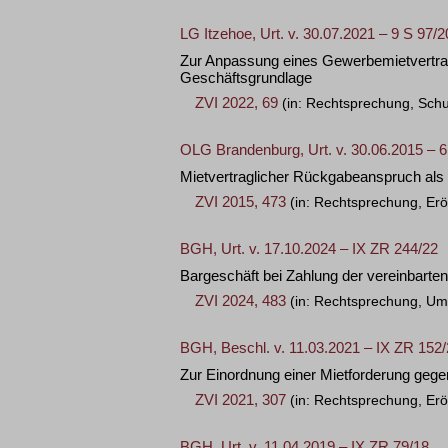
LG Itzehoe, Urt. v. 30.07.2021 – 9 S 97/2
Zur Anpassung eines Gewerbemietvertra
Geschäftsgrundlage
ZVI 2022, 69
(in: Rechtsprechung, Sch
OLG Brandenburg, Urt. v. 30.06.2015 – 6
Mietvertraglicher Rückgabeanspruch als
ZVI 2015, 473
(in: Rechtsprechung, Erö
BGH, Urt. v. 17.10.2024 – IX ZR 244/22
Bargeschäft bei Zahlung der vereinbarte
ZVI 2024, 483
(in: Rechtsprechung, U
BGH, Beschl. v. 11.03.2021 – IX ZR 152
Zur Einordnung einer Mietforderung gege
ZVI 2021, 307
(in: Rechtsprechung, Erö
BGH, Urt. v. 11.04.2019 – IX ZR 79/18