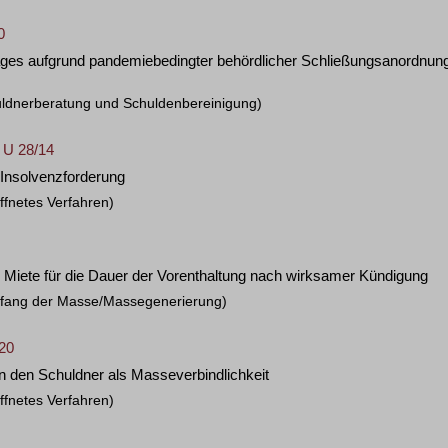
0
ges aufgrund pandemiebedingter behördlicher Schließungsanordnun
uldnerberatung und Schuldenbereinigung)
 U 28/14
 Insolvenzforderung
ffnetes Verfahren)
n Miete für die Dauer der Vorenthaltung nach wirksamer Kündigung
mfang der Masse/Massegenerierung)
/20
n den Schuldner als Masseverbindlichkeit
ffnetes Verfahren)