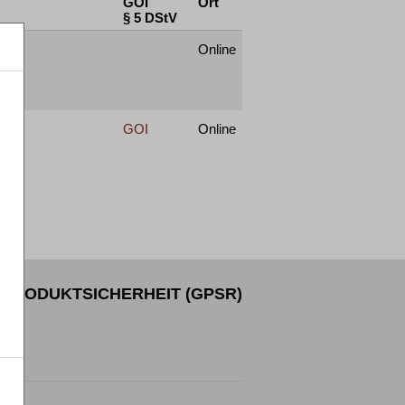
GOI
Ort
§ 5 DStV
Online
GOI
Online
PRODUKTSICHERHEIT (GPSR)