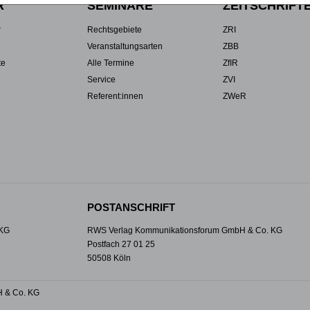
R
SEMINARE
ZEITSCHRIFT
r
Rechtsgebiete
ZRI
Veranstaltungsarten
ZBB
te
Alle Termine
ZfIR
Service
ZVI
Referent:innen
ZWeR
POSTANSCHRIFT
 KG
RWS Verlag Kommunikationsforum GmbH & Co. KG
Postfach 27 01 25
50508 Köln
 & Co. KG