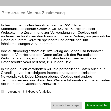
arbeiter:in Verbraucherinsolvenzen und Restschuldbefreiung
erfahren Schritt für Schritt
n 23. Oktober 2026
nternehmensinsolvenzen
heiten der Unternehmensinsolvenz
UTZ
NUTZUNGSBESTIMMUNGEN/AGB
Datenschutzhinweisen
.
notwendig
Google Analytics
VERTRAG WIDERRUFEN
Auswahl bestätigen
Alle auswählen