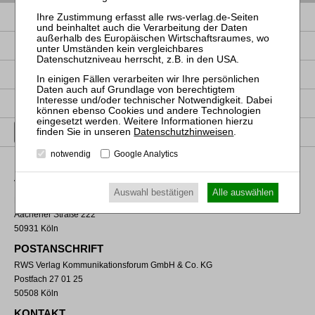
IMPRESSUM
DATENSCHUTZ
NUTZUNGSBESTIMMUNGEN/AGB
PRODUKTSICHERHEIT (GPSR)
VERTRAG WIDERRUFEN
Datenschutzhinweisen
.
notwendig
Google Analytics
VERLAGSADRESSE
Auswahl bestätigen
Alle auswählen
RWS Verlag Kommunikationsforum GmbH & Co. KG
Aachener Straße 222
50931 Köln
POSTANSCHRIFT
RWS Verlag Kommunikationsforum GmbH & Co. KG
Postfach 27 01 25
50508 Köln
KONTAKT