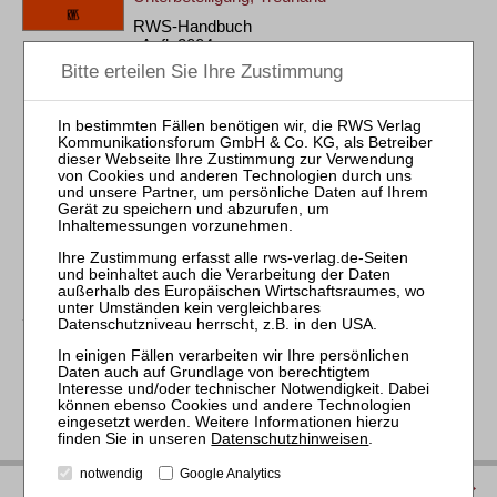
RWS-Handbuch
. Aufl. 2004
Gbd. 352 Seiten
RWS Verlag, Köln
ISBN 978-3-8145-2621-8
49,00 €
Sofort lieferbar
mehr
Datenschutzhinweisen
.
notwendig
Google Analytics
IMPRESSUM