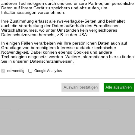
Handbuch Insolvenzrecht
RWS-Handbuch
3., neu bearb. Aufl. 2024
Gbd. 2092 Seiten
RWS Verlag, Köln
ISBN 978-3-8145-1022-4
198,00 €
Sofort lieferbar
mehr
Datenschutzhinweisen
.
notwendig
Google Analytics
Auswahl bestätigen
Alle auswählen