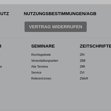
UTZ
NUTZUNGSBESTIMMUNGEN/AGB
VERTRAG WIDERRUFEN
R
SEMINARE
ZEITSCHRIFT
r
Rechtsgebiete
ZRI
Veranstaltungsarten
ZBB
te
Alle Termine
ZfIR
Service
ZVI
Referent:innen
ZWeR