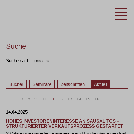
Suche
Suche nach
Bücher
Seminare
Zeitschriften
Aktuell
«
<
7
8
9
10
11
12
13
14
15
16
>
»
14.04.2025
HOHES INVESTORENINTERESSE AN SAUSALITOS –
STRUKTURIERTER VERKAUFSPROZESS GESTARTET
39 Standorte weiterhin uneingeschränkt für die Gäste geöffnet