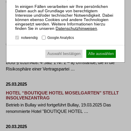
01.04.2025
PFLEGEANBIETER KENBI STELLT SICH IN
INSOLVENZVERFAHREN NEU AUF
Düsseldorf, 31. März 2025. Der Pflegeanbieter Kenbi GmbH
Datenschutzhinweisen
.
hat einen Eigenantrag auf Eröffnung …
notwendig
Google Analytics
01.04.2025
Auswahl bestätigen
Alle auswählen
BGH, Urteil vom 18. Februar 2025 - X ZR 68/24
BGB § 651h Abs. 4 Satz 1 Nr. 2 – a) Umstände, die in die
Risikosphäre einer Vertragspartei …
25.03.2025
HOTEL “BOUTIQUE HOTEL MOSELGARTEN" STELLT
INSOLVENZANTRAG
Betrieb in Bullay wird fortgeführt Bullay, 19.03.2025 Das
renommierte Hotel "BOUTIQUE HOTEL …
20.03.2025