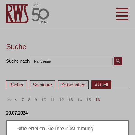
Suche
Suche nach
Bücher
Seminare
Zeitschriften
Aktuell
«
<
7
8
9
10
11
12
13
14
15
16
29.07.2024
DIE SWISSCHEM DEUTSCHLAND GMBH STELLT SICH
NEU AUF: PRODUZENT VON HIGHTECH-
KLEBEPRODUKTEN NUTZT SANIERUNG IN