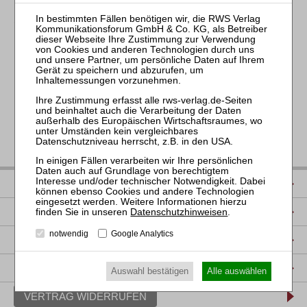
EIGENVERWALTUNG
(Heinsdorfergrund, 29. Juli 2024) Die SwissChem
Deutschland GmbH nutzt ein gerichtliches …
«
<
7
8
9
10
11
12
13
14
15
16
IMPRESSUM
DATENSCHUTZ
Datenschutzhinweisen
.
notwendig
Google Analytics
NUTZUNGSBESTIMMUNGEN/AGB
PRODUKTSICHERHEIT (GPSR)
Auswahl bestätigen
Alle auswählen
VERTRAG WIDERRUFEN