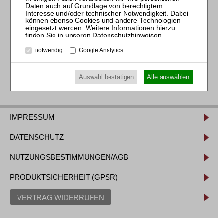
06.10.2027
Mitarbeiter-Webinar Herausforderungen
Online
und Praxistipps bei der
Differenzlohnabrechnung
[GOI]
Datenschutzhinweisen
.
notwendig
Google Analytics
Auswahl bestätigen
Alle auswählen
IMPRESSUM
DATENSCHUTZ
NUTZUNGSBESTIMMUNGEN/AGB
PRODUKTSICHERHEIT (GPSR)
VERTRAG WIDERRUFEN