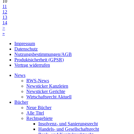
10
11
12
13
14
>
»
Impressum
Datenschutz
Nutzungsbestimmungen/AGB
Produktsicherheit (GPSR)
Vertrag widerrufen
News
RWS-News
Newsticker Kanzleien
Newsticker Gerichte
Wirtschaftsrecht Aktuell
Bücher
Neue Bücher
Alle Titel
Rechtsgebiete
Insolvenz- und Sanierungsrecht
Handels- und Gesellschaftsrecht