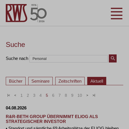
Suche
Suche nach
Bücher
Seminare
Zeitschriften
Aktuell
«
<
1
2
3
4
5
6
7
8
9
10
>
»
04.08.2026
R&R-BETH GROUP ÜBERNIMMT ELIOG ALS
STRATEGISCHER INVESTOR
• Standort und sämtliche 69 Arbeitsplätze der ELIOG bleiben