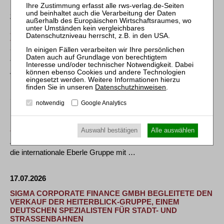
21.07.2026
ALUMINIUM RHEINFELDEN RICHTET GRUPPE NEU AUS
– EIGENVERWALTUNGSVERFAHREN FÜR ALLOYS UND
SEMIS BEANTRAGT
• Verarbeitung bei Aluminium Rheinfelden Alloys und
Aluminium Rheinfelden Semis soll eingestellt …
Datenschutzhinweisen
.
17.07.2026
notwendig
Google Analytics
PLUTA SANIERUNGSEXPERTE STEMSHORN FÜHRT
M&A-PROZESS DURCH: INVESTORENINTERESSE FÜR
J.N. EBERLE
Auswahl bestätigen
Alle auswählen
Augsburg, 16. Juli 2026. Im laufenden Investorenprozess für
die internationale Eberle Gruppe mit …
17.07.2026
SIGMA CORPORATE FINANCE GMBH BEGLEITETE DEN
VERKAUF DER HEITERBLICK-GRUPPE, EINEM
DEUTSCHEN SPEZIALISTEN FÜR STADT- UND
STRASSENBAHNEN