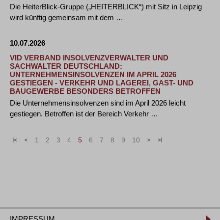
Die HeiterBlick-Gruppe („HEITERBLICK“) mit Sitz in Leipzig
wird künftig gemeinsam mit dem …
10.07.2026
VID VERBAND INSOLVENZVERWALTER UND
SACHWALTER DEUTSCHLAND:
UNTERNEHMENSINSOLVENZEN IM APRIL 2026
GESTIEGEN - VERKEHR UND LAGEREI, GAST- UND
BAUGEWERBE BESONDERS BETROFFEN
Die Unternehmensinsolvenzen sind im April 2026 leicht
gestiegen. Betroffen ist der Bereich Verkehr …
«
<
1
2
3
4
5
6
7
8
9
10
>
»
IMPRESSUM