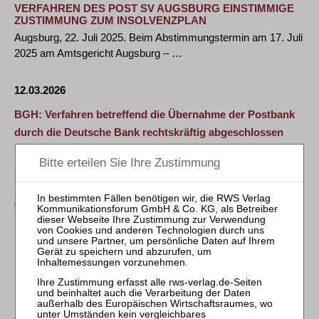
VERFAHREN DES POST SV AUGSBURG EINSTIMMIGE
ZUSTIMMUNG ZUM INSOLVENZPLAN
Augsburg, 22. Juli 2025. Beim Abstimmungstermin am 17. Juli
2025 am Amtsgericht Augsburg – …
12.03.2026
BGH: Verfahren betreffend die Übernahme der Postbank
durch die Deutsche Bank rechtskräftig abgeschlossen
Nr. 047/2026 vom 11.03.2026 Beschluss vom 25. Februar
2026 - II ZR 130/24 Der Bundesgerichtshof …
06.07.2026
LATHAM & WATKINS BERÄT QUANTUM SYSTEMS BEI
1,2 MRD. US-DOLLAR SERIES-D-
FINANZIERUNGSRUNDE
Latham berät Quantum Systems zu kapitalmarktrechtlichen
Fragen im Zusammenhang mit der …