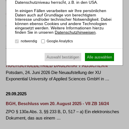
03.07.2026
FRESHFIELDS ADVISES BLACKSTONE AND AIRBUS ON
QUANTUM SYSTEMS’ $1.2BN SERIES D FINANCING
ROUND
Global law firm Freshfields has advised Blackstone and Airbus
Defence and Space as lead investors in …
Datenschutzhinweisen
.
notwendig
Google Analytics
25.06.2026
POTSDAMER XU EXPONENTIAL UNIVERSITY OF
Auswahl bestätigen
Alle auswählen
APPLIED SCIENCES WILL LEHR- UND
HOCHSCHULBETRIEB DAUERHAFT ABSICHERN
Potsdam, 24. Juni 2026 Die Neuaufstellung der XU
Exponential University of Applied Sciences GmbH in …
29.09.2025
BGH, Beschluss vom 20. August 2025 - VII ZB 16/24
ZPO § 130a Abs. 3, §§ 233 B, D, 517 – a) Ein elektronisches
Dokument, das aus einem …