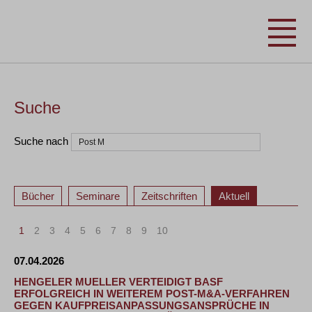
Suche
Suche nach
Bücher
Seminare
Zeitschriften
Aktuell
1
2
3
4
5
6
7
8
9
10
>
»
07.04.2026
HENGELER MUELLER VERTEIDIGT BASF
ERFOLGREICH IN WEITEREM POST-M&A-VERFAHREN
GEGEN KAUFPREISANPASSUNGSANSPRÜCHE IN