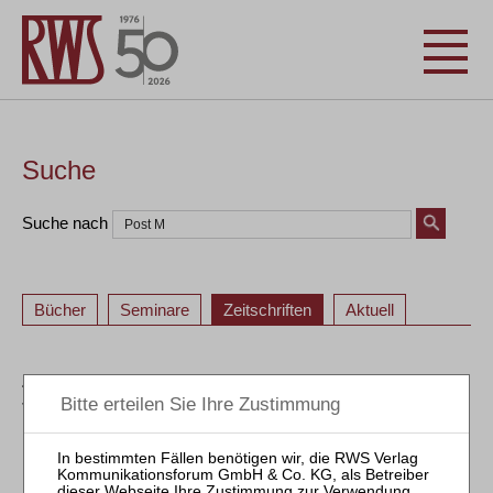
Suche
Suche nach
Bücher
Seminare
Zeitschriften
Aktuell
ZBB – Zeitschrift für Bankrecht und Bankwirtschaft /
Journal of Banking Law and Banking
1
2
3
4
5
6
1
2
3
4
5
6