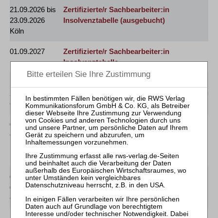
21.09.2026 bis
Zertifizierte/r Sachbearbeiter:in
23.09.2026
Insolvenztabelle
(ausgebucht)
Köln
01.09.2027
Zertifizierte/r Sachbearbeiter:in
Insolvenztabelle
15.09.2026 und
Mitarbeiter-Webinar Verfahrensabschluss:
29.09.2026
Rechnungslegung - Vergütung - Verteilung
Online
[GOI]
01.12.2026
Praktiker-Webinar Masseunzulänglichkeit
Online
– Grundlagen, Risiken,
Haftungsvermeidung
[§ 15 FAO]
07.10.2026 und
Mitarbeiter-Webinar Einführung in die
08.10.2026
Bearbeitung der Insolvenztabelle
Online
[GOI]