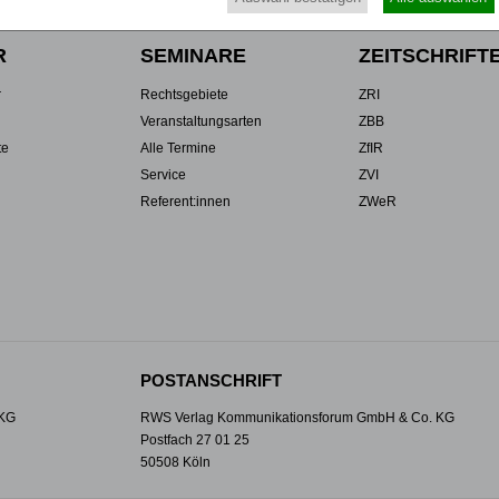
R
SEMINARE
ZEITSCHRIFT
r
Rechtsgebiete
ZRI
Veranstaltungsarten
ZBB
te
Alle Termine
ZfIR
Service
ZVI
Referent:innen
ZWeR
POSTANSCHRIFT
 KG
RWS Verlag Kommunikationsforum GmbH & Co. KG
Postfach 27 01 25
50508 Köln