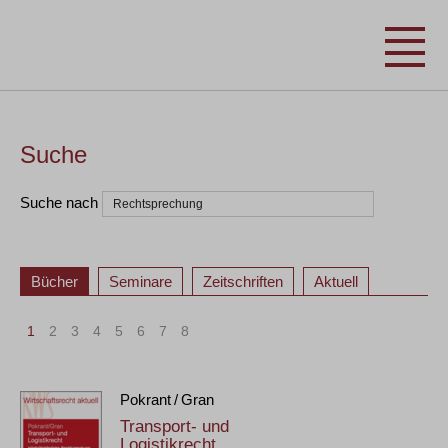
Suche
Suche nach
Bücher
Seminare
Zeitschriften
Aktuell
1
2
3
4
5
6
7
8
Pokrant / Gran
Transport- und
Logistikrecht