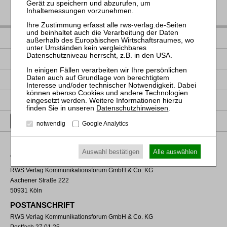
IMPRESSUM
DATENSCHUTZ
NUTZUNGSBESTIMMUNGEN/AGB
PRODUKTSICHERHEIT (GPSR)
Datenschutzhinweisen
.
VERTRAG WIDERRUFEN
notwendig
Google Analytics
Auswahl bestätigen
Alle auswählen
VERLAGSADRESSE
RWS Verlag Kommunikationsforum GmbH & Co. KG
Aachener Straße 222
50931 Köln
POSTANSCHRIFT
RWS Verlag Kommunikationsforum GmbH & Co. KG