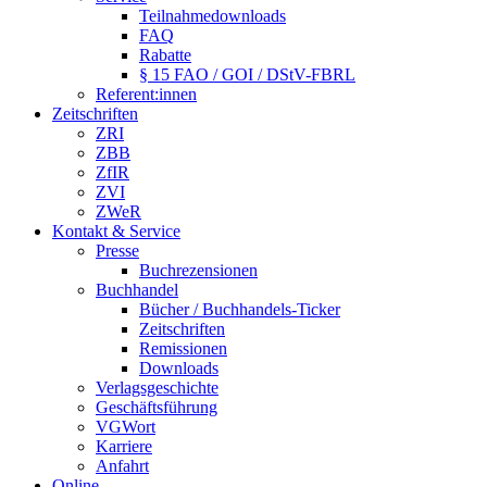
Teilnahmedownloads
FAQ
Rabatte
§ 15 FAO / GOI / DStV-FBRL
Referent:innen
Zeitschriften
ZRI
ZBB
ZfIR
ZVI
ZWeR
Kontakt & Service
Presse
Buchrezensionen
Buchhandel
Bücher / Buchhandels-Ticker
Zeitschriften
Remissionen
Downloads
Verlagsgeschichte
Geschäftsführung
VGWort
Karriere
Anfahrt
Online