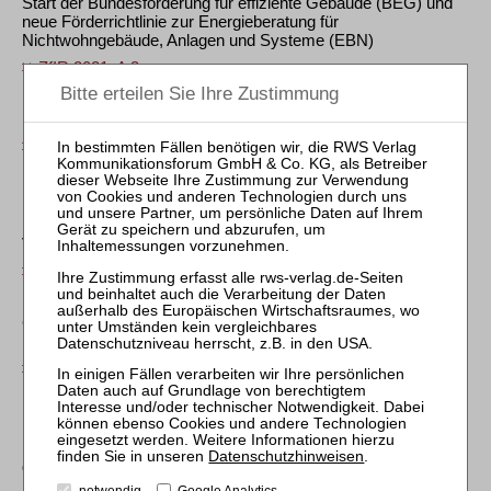
Start der Bundesförderung für effiziente Gebäude (BEG) und
neue Förderrichtlinie zur Energieberatung für
Nichtwohngebäude, Anlagen und Systeme (EBN)
ZfIR 2021, A 3
EU-Kommission will die Gebäuderichtlinie verschärfen
ZfIR 2022, A 3
Patrick Meier
Der Widerruf eines Teilzeit-Wohnrechte-Vertrags nach der
Verbraucherrechterichtlinie
ZfIR 2014, 799
Gesetzgebung: Umsetzung der novellierten Investmentfonds-
Richtlinie
ZfIR 2011, A 2
Peter Depré
Die Zeitvergütung in der Zwangsverwaltung – Richtlinien für
Datenschutzhinweisen
.
die Praxis
notwendig
Google Analytics