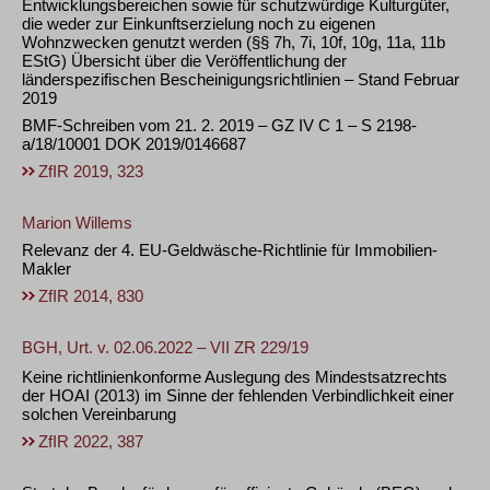
Entwicklungsbereichen sowie für schutzwürdige Kulturgüter,
die weder zur Einkunftserzielung noch zu eigenen
Wohnzwecken genutzt werden (§§ 7h, 7i, 10f, 10g, 11a, 11b
EStG) Übersicht über die Veröffentlichung der
länderspezifischen Bescheinigungsrichtlinien – Stand Februar
2019
BMF-Schreiben vom 21. 2. 2019 – GZ IV C 1 – S 2198-
a/18/10001 DOK 2019/0146687
ZfIR 2019, 323
Marion Willems
Relevanz der 4. EU-Geldwäsche-Richtlinie für Immobilien-
Makler
ZfIR 2014, 830
BGH, Urt. v. 02.06.2022 – VII ZR 229/19
Keine richtlinienkonforme Auslegung des Mindestsatzrechts
der HOAI (2013) im Sinne der fehlenden Verbindlichkeit einer
solchen Vereinbarung
ZfIR 2022, 387