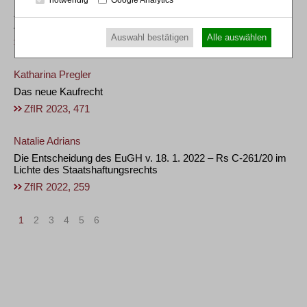
Besprechung von BGH, Beschl. v. 11. 10. 2007 – V ZB 1/07,
ZfIR 2008, 71
und BGH, Beschl. v. 15. 3. 2007 – V ZB 117/06,
ZfIR 2008, 72
– beide in diesem Heft
Auswahl bestätigen
Alle auswählen
ZfIR 2008, 49
Katharina Pregler
Das neue Kaufrecht
ZfIR 2023, 471
Natalie Adrians
Die Entscheidung des EuGH v. 18. 1. 2022 – Rs C-261/20 im
Lichte des Staatshaftungsrechts
ZfIR 2022, 259
1
2
3
4
5
6