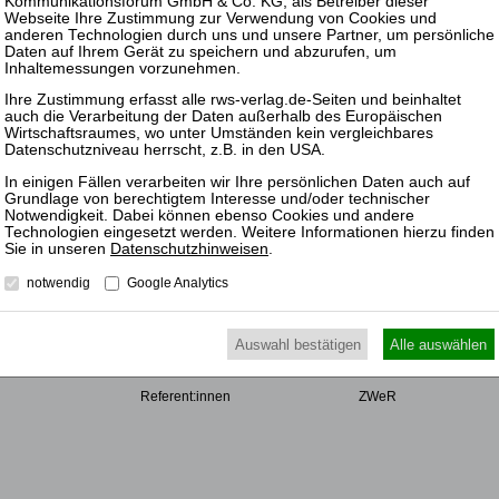
UTZ
NUTZUNGSBESTIMMUNGEN/AGB
VERTRAG WIDERRUFEN
R
SEMINARE
ZEITSCHRIFT
Datenschutzhinweisen
.
notwendig
Google Analytics
r
Rechtsgebiete
ZRI
Veranstaltungsarten
ZBB
te
Alle Termine
ZfIR
Auswahl bestätigen
Alle auswählen
Service
ZVI
Referent:innen
ZWeR