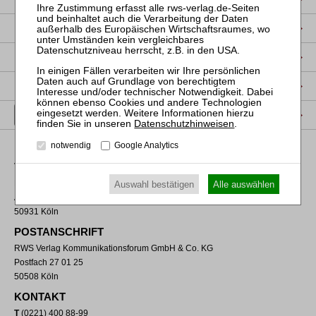
DATENSCHUTZ
NUTZUNGSBESTIMMUNGEN/AGB
PRODUKTSICHERHEIT (GPSR)
VERTRAG WIDERRUFEN
Datenschutzhinweisen
.
notwendig
Google Analytics
VERLAGSADRESSE
RWS Verlag Kommunikationsforum GmbH & Co. KG
Auswahl bestätigen
Alle auswählen
Aachener Straße 222
50931 Köln
POSTANSCHRIFT
RWS Verlag Kommunikationsforum GmbH & Co. KG
Postfach 27 01 25
50508 Köln
KONTAKT
T
(0221) 400 88-99