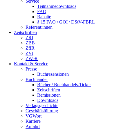
Service
Teilnahmedownloads
FAQ
Rabatte
§ 15 FAO / GOI / DStV-FBRL
Referent:innen
Zeitschriften
ZRI
ZBB
ZfIR
ZVI
ZWeR
Kontakt & Service
Presse
Buchrezensionen
Buchhandel
Bücher / Buchhandels-Ticker
Zeitschriften
Remissionen
Downloads
Verlagsgeschichte
Geschäftsführung
VGWort
Karriere
Anfahrt