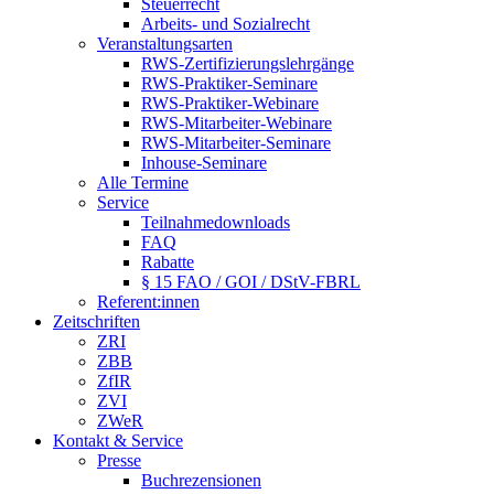
Steuerrecht
Arbeits- und Sozialrecht
Veranstaltungsarten
RWS-Zertifizierungslehrgänge
RWS-Praktiker-Seminare
RWS-Praktiker-Webinare
RWS-Mitarbeiter-Webinare
RWS-Mitarbeiter-Seminare
Inhouse-Seminare
Alle Termine
Service
Teilnahmedownloads
FAQ
Rabatte
§ 15 FAO / GOI / DStV-FBRL
Referent:innen
Zeitschriften
ZRI
ZBB
ZfIR
ZVI
ZWeR
Kontakt & Service
Presse
Buchrezensionen