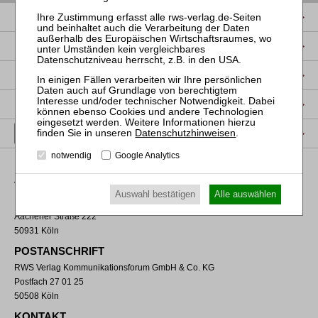
IMPRESSUM
DATENSCHUTZ
NUTZUNGSBESTIMMUNGEN/AGB
PRODUKTSICHERHEIT (GPSR)
VERTRAG WIDERRUFEN
Datenschutzhinweisen
.
notwendig
Google Analytics
VERLAGSADRESSE
Auswahl bestätigen
Alle auswählen
RWS Verlag Kommunikationsforum GmbH & Co. KG
Aachener Straße 222
50931 Köln
POSTANSCHRIFT
RWS Verlag Kommunikationsforum GmbH & Co. KG
Postfach 27 01 25
50508 Köln
KONTAKT