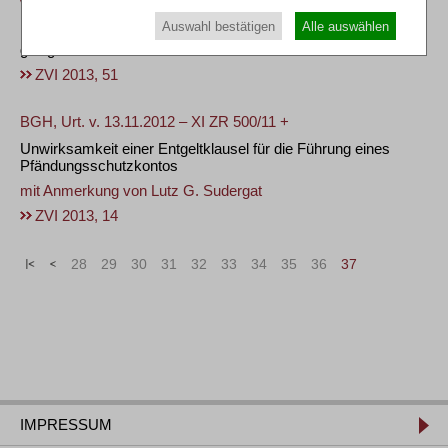
VG Düsseldorf, Urt. v. 05.09.2012 – 20 K 1012/12
Auswahl bestätigen
Alle auswählen
Kein Anspruch einer natürlichen Person auf Anerkennung als
geeignete Stelle i.S.d. § 305 Abs. 1 Nr. 1 InsO
ZVI 2013, 51
BGH, Urt. v. 13.11.2012 – XI ZR 500/11 +
Unwirksamkeit einer Entgeltklausel für die Führung eines
Pfändungsschutzkontos
mit Anmerkung von
Lutz G. Sudergat
ZVI 2013, 14
«
<
28
29
30
31
32
33
34
35
36
37
IMPRESSUM