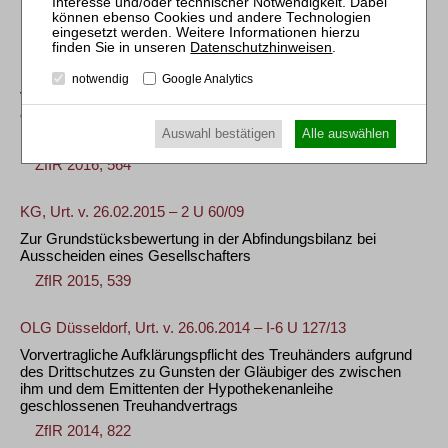
ZfIR 2017, 588
Datenschutzhinweisen
.
BGH, Urt. v. 16.06.2016 – VII ZR 29/13
notwendig
Google Analytics
Unwirksame Sicherungsabrede über
Vertragserfüllungsbürgschaft bei gleichzeitiger Vereinbarung
einer Einbehalte beinhaltenden Abschlagszahlungsregelung
Auswahl bestätigen
Alle auswählen
mit Anmerkung von
Juliane Reichelt
/
Karen Ishola
ZfIR 2016, 564
KG, Urt. v. 26.02.2015 – 2 U 60/09
Zur Grundstücksbewertung in der Abfindungsbilanz bei
Ausscheiden eines Gesellschafters
ZfIR 2015, 539
OLG Düsseldorf, Urt. v. 26.06.2014 – I-6 U 127/13
Vorvertragliche Aufklärungspflicht des Treuhänders aufgrund
des Drittschutzes zu Gunsten der Gläubiger des zwischen
ihm und dem Emittenten der Hypothekenanleihe
geschlossenen Treuhandvertrags
ZfIR 2014, 822