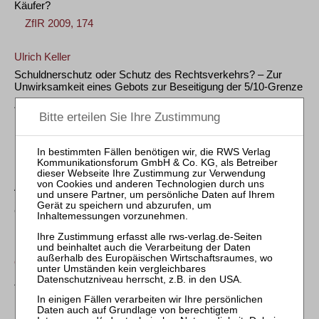
Käufer?
ZfIR 2009, 174
Ulrich Keller
Schuldnerschutz oder Schutz des Rechtsverkehrs? – Zur
Unwirksamkeit eines Gebots zur Beseitigung der 5/10-Grenze
Zugleich Besprechung zu BGH, Beschl. v. 17.7.2008 – V ZB
1/08, ZfIR 2008, 684 – in diesem Heft
ZfIR 2008, 671
LG Frankfurt/M., Beschl. v. 29.03.2021 – 2-13 T 7/21
Anspruch auf Absage anberaumter Eigentümerversammlung
bei drohender Ordnungswidrigkeit wegen Verstoßes gegen die
CoronaSchutzVO
ZfIR 2021, 240
OLG Düsseldorf, Urt. v. 02.03.2017 – I-12 U 25/16
Zur insolvenzrechtlichen Anfechtung vom Schuldner
übernommener Tilgung von Darlehensverbindlichkeiten nach
Übertragung des belasteten Grundeigentums an Ehefrau