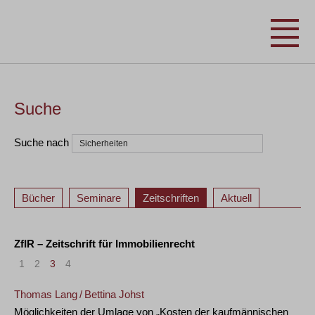
Suche
Suche nach
Bücher
Seminare
Zeitschriften
Aktuell
ZfIR – Zeitschrift für Immobilienrecht
1
2
3
4
Thomas Lang
/
Bettina Johst
Möglichkeiten der Umlage von „Kosten der kaufmännischen