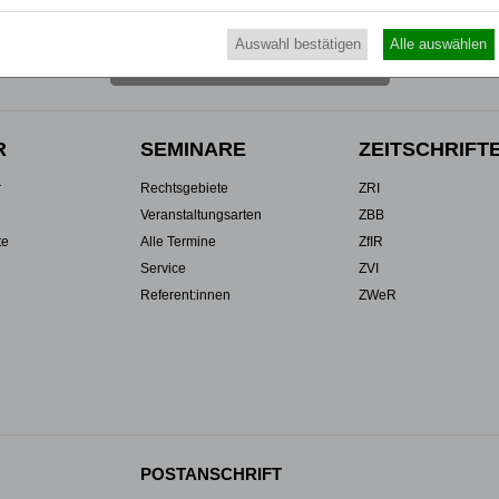
UTZ
NUTZUNGSBESTIMMUNGEN/AGB
Auswahl bestätigen
Alle auswählen
VERTRAG WIDERRUFEN
R
SEMINARE
ZEITSCHRIFT
r
Rechtsgebiete
ZRI
Veranstaltungsarten
ZBB
te
Alle Termine
ZfIR
Service
ZVI
Referent:innen
ZWeR
POSTANSCHRIFT