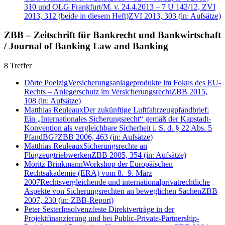
310 und OLG Frankfurt/M. v. 24.4.2013 – 7 U 142/12, ZVI
2013, 312 (beide in diesem Heft)
ZVI 2013, 303
(in: Aufsätze)
ZBB – Zeitschrift für Bankrecht und Bankwirtschaft
/ Journal of Banking Law and Banking
8 Treffer
Dörte Poelzig
Versicherungsanlageprodukte im Fokus des EU-
Rechts – Anlegerschutz im Versicherungsrecht
ZBB 2015,
108
(in: Aufsätze)
Matthias Reuleaux
Der zukünftige Luftfahrzeugpfandbrief:
Ein „Internationales Sicherungsrecht“ gemäß der Kapstadt-
Konvention als vergleichbare Sicherheit i. S. d. § 22 Abs. 5
PfandBG?
ZBB 2006, 463
(in: Aufsätze)
Matthias Reuleaux
Sicherungsrechte an
Flugzeugtriebwerken
ZBB 2005, 354
(in: Aufsätze)
Moritz Brinkmann
Workshop der Europäischen
Rechtsakademie (ERA) vom 8.–9. März
2007
Rechtsvergleichende und internationalprivatrechtliche
Aspekte von Sicherungsrechten an beweglichen Sachen
ZBB
2007, 230
(in: ZBB-Report)
Peter Sester
Insolvenzfeste Direktverträge in der
Projektfinanzierung und bei Public-Private-Partnership-