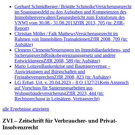
Gerhard Schmidberger
/
Brigitte Schmolke
Versicherungsrecht
im Spannungsfeld zu den Aufgaben und Kompetenzen des
Immobilienverwalters
Tagungsbericht zum Extraforum des
VNWI vom 30.08.- 31.08.2013
ZfIR 2013, 705
(in: ZfIR-
Report)
Christian Möller
/
Falk Mathews
Versicherungsrecht im
Rahmen von Immobilien-Transaktionen
ZfIR 2008, 709
(in:
Aufsätze)
Clemens Clemente
Neuerungen im Immobiliardarlehens- und
Sicherungsrecht
Risikobegrenzungsgesetz und andere
Entwicklungen
ZfIR 2008, 589
(in: Aufsätze)
Mario Leitzen
Bankenkrise und Bauträgervertrag –
Auswirkungen auf Bürgschaften und
Freigabeversprechen
ZfIR 2008, 823
(in: Aufsätze)
LG Erfurt, Urt. v. 20.04.2023 – 8 O 1327/21
Kein Anspruch
auf Vorschuss für Sanierungsarbeiten aus
Wohngebäudeversicherung
ZfIR 2023, 444
(in:
Rechtsprechung in Leitsätzen, Vertragsrecht)
alle Ergebnisse anzeigen
ZVI – Zeitschrift für Verbraucher- und Privat-
Insolvenzrecht