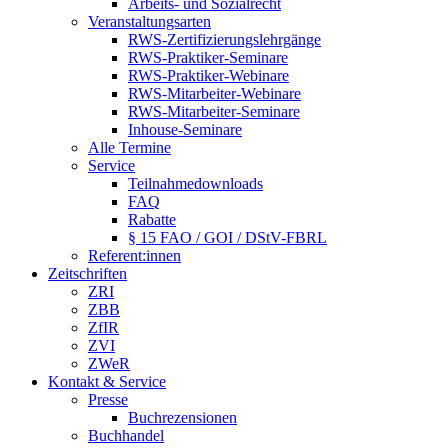
Arbeits- und Sozialrecht
Veranstaltungsarten
RWS-Zertifizierungslehrgänge
RWS-Praktiker-Seminare
RWS-Praktiker-Webinare
RWS-Mitarbeiter-Webinare
RWS-Mitarbeiter-Seminare
Inhouse-Seminare
Alle Termine
Service
Teilnahmedownloads
FAQ
Rabatte
§ 15 FAO / GOI / DStV-FBRL
Referent:innen
Zeitschriften
ZRI
ZBB
ZfIR
ZVI
ZWeR
Kontakt & Service
Presse
Buchrezensionen
Buchhandel