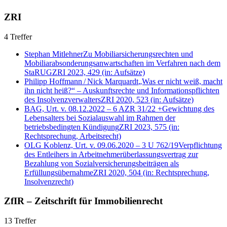
ZRI
4 Treffer
Stephan Mitlehner
Zu Mobiliarsicherungsrechten und
Mobiliarabsonderungsanwartschaften im Verfahren nach dem
StaRUG
ZRI 2023, 429
(in: Aufsätze)
Philipp Hoffmann
/
Nick Marquardt
„Was er nicht weiß, macht
ihn nicht heiß?“ – Auskunftsrechte und Informationspflichten
des Insolvenzverwalters
ZRI 2020, 523
(in: Aufsätze)
BAG, Urt. v. 08.12.2022 – 6 AZR 31/22 +
Gewichtung des
Lebensalters bei Sozialauswahl im Rahmen der
betriebsbedingten Kündigung
ZRI 2023, 575
(in:
Rechtsprechung, Arbeitsrecht)
OLG Koblenz, Urt. v. 09.06.2020 – 3 U 762/19
Verpflichtung
des Entleihers in Arbeitnehmerüberlassungsvertrag zur
Bezahlung von Sozialversicherungsbeiträgen als
Erfüllungsübernahme
ZRI 2020, 504
(in: Rechtsprechung,
Insolvenzrecht)
ZfIR – Zeitschrift für Immobilienrecht
13 Treffer