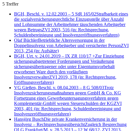
5 Treffer
BGH, Beschl. v. 12.02.2003 – 5 StR 165/02
Strafbarkeit eines
die sozialversicherungsrechtliche Einzugsstelle über Anzahl
und Lohnsumme der Arbeitnehmer täuschenden Arbeitgeber
wegen Betrugs
ZVI 2003, 516
(in: Rechtsprechung,
Schuldenbereinigung und Insolvenzeröffnungsverfahren)
Olaf Büchler
Betriebliche Altersversorgung in der
Doppelinsolvenz von Arbeitgeber und versicherter Person
ZVI
2013, 254
(in: Aufsätze)
BGH, Urt. v. 24.01.2019 – IX ZR 110/17 +
Zur Einziehung
sicherungsabgetretener Forderungen und Veräußerung
sicherungsübertragener oder unter Eigentumsvorbehalt
erworbener Ware durch den vorläufigen
Insolvenzverwalter
ZVI 2019, 178
(in: Rechtsprechung,
Eröffnungsverfahren)
VG Gießen, Beschl. v. 08.04.2003 – 8 G 508/03
Trotz
Insolvenzsicherungsmaßnahmen gegen GmbH & Co. KG
Fortsetzung eines Gewerbeuntersagungsverfahren gegen
Komplementär-GmbH wegen Steuerschulden der KG
ZVI
2003, 401
(in: Rechtsprechung, Schuldenbereinigung und
Insolvenzeröffnungsverfahren)
Hansjörg Busch
Die private Krankenversicherung in der
Insolvenz – Rechtsprechungsübersicht
Zugleich Besprechung
OLG Frankfurt/M. v. 28.5.2013 – 12 W 68/12, ZVI 2013,