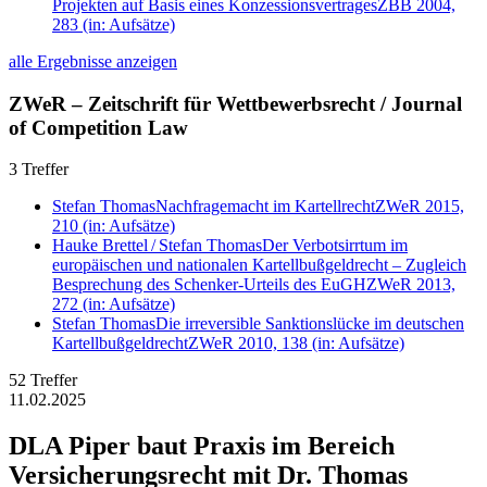
Projekten auf Basis eines Konzessionsvertrages
ZBB 2004,
283
(in: Aufsätze)
alle Ergebnisse anzeigen
ZWeR – Zeitschrift für Wettbewerbsrecht / Journal
of Competition Law
3 Treffer
Stefan Thomas
Nachfragemacht im Kartellrecht
ZWeR 2015,
210
(in: Aufsätze)
Hauke Brettel
/
Stefan Thomas
Der Verbotsirrtum im
europäischen und nationalen Kartellbußgeldrecht – Zugleich
Besprechung des Schenker-Urteils des EuGH
ZWeR 2013,
272
(in: Aufsätze)
Stefan Thomas
Die irreversible Sanktionslücke im deutschen
Kartellbußgeldrecht
ZWeR 2010, 138
(in: Aufsätze)
52 Treffer
11.02.2025
DLA Piper baut Praxis im Bereich
Versicherungsrecht mit Dr. Thomas