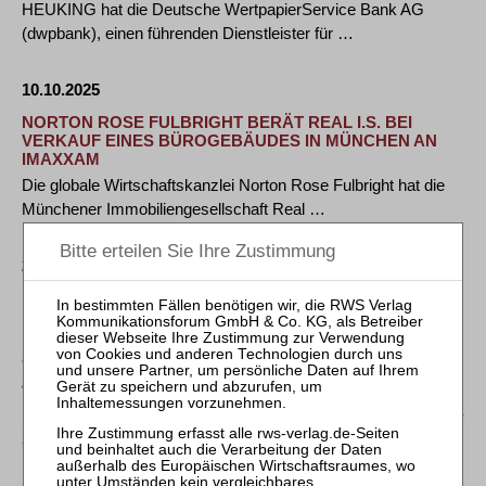
HEUKING hat die Deutsche WertpapierService Bank AG
(dwpbank), einen führenden Dienstleister für …
10.10.2025
NORTON ROSE FULBRIGHT BERÄT REAL I.S. BEI
VERKAUF EINES BÜROGEBÄUDES IN MÜNCHEN AN
IMAXXAM
Die globale Wirtschaftskanzlei Norton Rose Fulbright hat die
Münchener Immobiliengesellschaft Real …
23.09.2025
Bundesgerichtshof entscheidet über
Musterfeststellungsklage zu den Voraussetzungen und
zur Verjährung von Ansprüchen auf weitere Zinsbeträge
aus Prämiensparverträgen
Nr. 174/2025 vom 23.09.2025 Urteil vom 23. September 2025 -
XI ZR 29/24 Der für das Bankrecht …