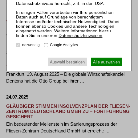
11.09.2025
DLA PIPER BERÄT LBBW BEI
KONSORTIALFINANZIERUNGEN VON ZWEI ONSHORE
WIND-PROJEKTEN
10. September 2025 – DLA Piper hat die Landesbank Baden-
Datenschutzhinweisen
.
Württemberg als Sole Lead Arranger, …
notwendig
Google Analytics
20.08.2025
DENTONS BERÄT OTTO GROUP BEI PLATZIERUNG
Auswahl bestätigen
Alle auswählen
VON € 240 MILLIONEN SCHULDSCHEINDARLEHEN
Frankfurt, 19. August 2025 – Die globale Wirtschaftskanzlei
Dentons hat die Otto Group bei ihrer …
24.07.2025
GLÄUBIGER STIMMEN INSOLVENZPLAN DER FLIESEN-
ZENTRUM DEUTSCHLAND GMBH ZU – FORTFÜHRUNG
GESICHERT
Ein bedeutender Meilenstein im Sanierungsprozess der
Fliesen-Zentrum Deutschland GmbH ist erreicht: …