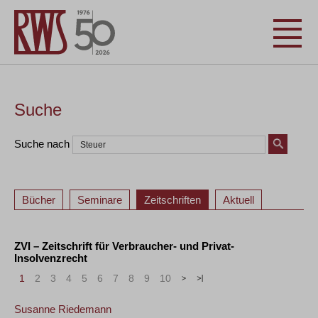
Suche
Suche nach
Bücher
Seminare
Zeitschriften
Aktuell
ZVI – Zeitschrift für Verbraucher- und Privat-
Insolvenzrecht
1
2
3
4
5
6
7
8
9
10
>
»
Susanne Riedemann