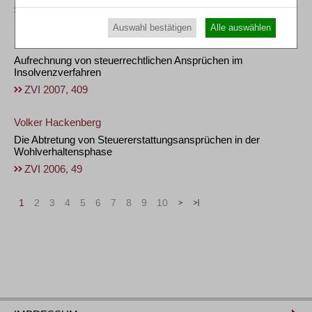
ZVI 2009, 353
Auswahl bestätigen
Alle auswählen
Irene Marianne Ernst
Aufrechnung von steuerrechtlichen Ansprüchen im
Insolvenzverfahren
ZVI 2007, 409
Volker Hackenberg
Die Abtretung von Steuererstattungsansprüchen in der
Wohlverhaltensphase
ZVI 2006, 49
1
2
3
4
5
6
7
8
9
10
>
»