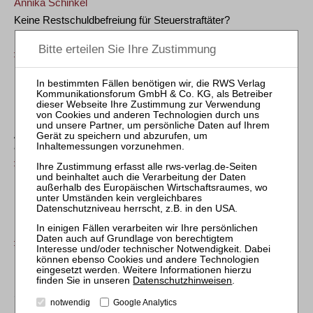
Annika Schinkel
Keine Restschuldbefreiung für Steuerstraftäter?
Fragen über Fragen zu § 302 Nr. 1 Alt. 3 InsO
ZVI 2022, 213
Michael Föhlisch
Privatinsolvenzrecht und Steuerrecht
Besonderheiten, typische Probleme und Lösungen,
Auswirkungen der Verkürzung der Abtretungsfrist von sechs
auf drei Jahre
ZVI 2021, 283
Markus Wischemeyer
/
Tobias Eickermann
Die Einkommensteuer des Insolvenzschuldners unter
Berücksichtigung von Einkünften der Insolvenzmasse
ZVI 2018, 131
Dietmar Onusseit
Datenschutzhinweisen
.
Steuerrechtliche Probleme aus den Verfahren der natürlichen
notwendig
Google Analytics
Personen