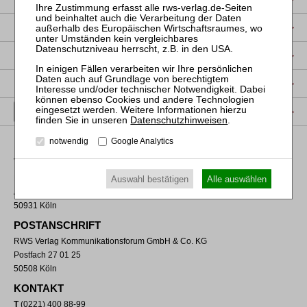
DATENSCHUTZ
NUTZUNGSBESTIMMUNGEN/AGB
PRODUKTSICHERHEIT (GPSR)
VERTRAG WIDERRUFEN
Datenschutzhinweisen
.
notwendig
Google Analytics
VERLAGSADRESSE
RWS Verlag Kommunikationsforum GmbH & Co. KG
Auswahl bestätigen
Alle auswählen
Aachener Straße 222
50931 Köln
POSTANSCHRIFT
RWS Verlag Kommunikationsforum GmbH & Co. KG
Postfach 27 01 25
50508 Köln
KONTAKT
T
(0221) 400 88-99