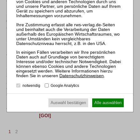
Online
Unternehmensinsolvenzen
[GOI]
01.09.2027
Mitarbeiter-Webinar Umsatzsteuer in der
Online
Insolvenz
[GOI]
14.10.2026
Mitarbeiter-Webinar Steuerrecht in der
Online
Insolvenz
[GOI]
20.10.2026 bis
Zertifizierte/r Sachbearbeiter:in
Datenschutzhinweisen
.
23.10.2026
Verbraucherinsolvenzen und
notwendig
Google Analytics
Online
Restschuldbefreiung
10.03.2027
Mitarbeiter-Webinar Steuerrecht in der
Auswahl bestätigen
Alle auswählen
Online
Insolvenz
[GOI]
1
2