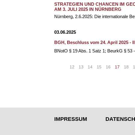
STRATEGIEN UND CHANCEN IM GE
AM 3. JULI 2025 IN NÜRNBERG
Nürnberg, 2.6.2025: Die internationale B
03.06.2025
BGH, Beschluss vom 24. April 2025 - II
BNotO § 19 Abs. 1 Satz 1; BeurkG § 53 –
«
<
12
13
14
15
16
17
18
IMPRESSUM
DATENSCH