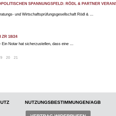
OPOLITISCHEN SPANNUNGSFELD: RÖDL & PARTNER VERANS
eratungs- und Wirtschaftsprüfungsgesellschaft Rödl & …
I ZR 18/24
 Ein Notar hat sicherzustellen, dass eine …
19
20
21
>
»
UTZ
NUTZUNGSBESTIMMUNGEN/AGB