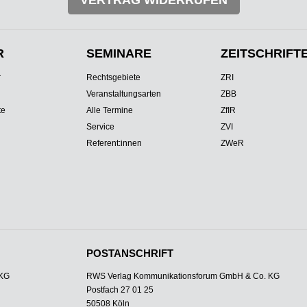
VERTRAG WIDERRUFEN
R
SEMINARE
ZEITSCHRIFT
r
Rechtsgebiete
ZRI
Veranstaltungsarten
ZBB
te
Alle Termine
ZfIR
Service
ZVI
Referent:innen
ZWeR
POSTANSCHRIFT
 KG
RWS Verlag Kommunikationsforum GmbH & Co. KG
Postfach 27 01 25
50508 Köln