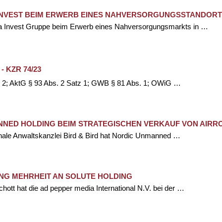
INVEST BEIM ERWERB EINES NAHVERSORGUNGSSTANDORT
na Invest Gruppe beim Erwerb eines Nahversorgungsmarkts in …
 - KZR 74/23
 2; AktG § 93 Abs. 2 Satz 1; GWB § 81 Abs. 1; OWiG …
ANNED HOLDING BEIM STRATEGISCHEN VERKAUF VON AIR
ionale Anwaltskanzlei Bird & Bird hat Nordic Unmanned …
NG MEHRHEIT AN SOLUTE HOLDING
tt hat die ad pepper media International N.V. bei der …