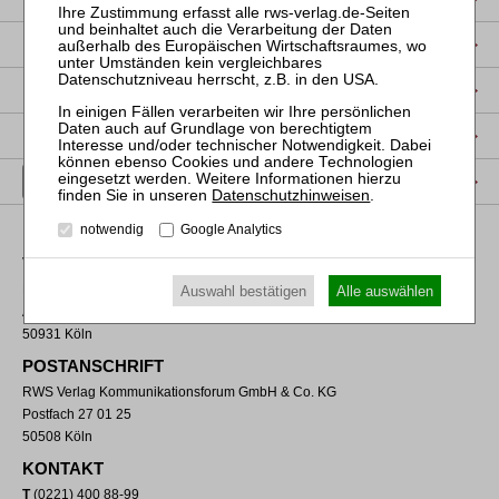
DATENSCHUTZ
NUTZUNGSBESTIMMUNGEN/AGB
PRODUKTSICHERHEIT (GPSR)
VERTRAG WIDERRUFEN
Datenschutzhinweisen
.
notwendig
Google Analytics
VERLAGSADRESSE
RWS Verlag Kommunikationsforum GmbH & Co. KG
Auswahl bestätigen
Alle auswählen
Aachener Straße 222
50931 Köln
POSTANSCHRIFT
RWS Verlag Kommunikationsforum GmbH & Co. KG
Postfach 27 01 25
50508 Köln
KONTAKT
T
(0221) 400 88-99