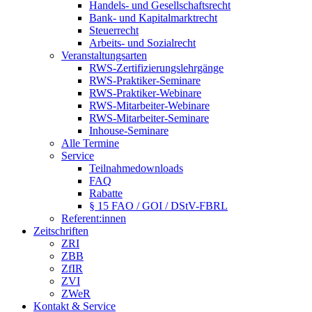
Handels- und Gesellschaftsrecht
Bank- und Kapitalmarktrecht
Steuerrecht
Arbeits- und Sozialrecht
Veranstaltungsarten
RWS-Zertifizierungslehrgänge
RWS-Praktiker-Seminare
RWS-Praktiker-Webinare
RWS-Mitarbeiter-Webinare
RWS-Mitarbeiter-Seminare
Inhouse-Seminare
Alle Termine
Service
Teilnahmedownloads
FAQ
Rabatte
§ 15 FAO / GOI / DStV-FBRL
Referent:innen
Zeitschriften
ZRI
ZBB
ZfIR
ZVI
ZWeR
Kontakt & Service