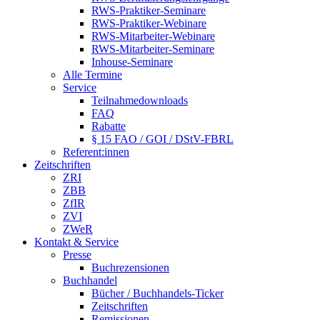
RWS-Praktiker-Seminare
RWS-Praktiker-Webinare
RWS-Mitarbeiter-Webinare
RWS-Mitarbeiter-Seminare
Inhouse-Seminare
Alle Termine
Service
Teilnahmedownloads
FAQ
Rabatte
§ 15 FAO / GOI / DStV-FBRL
Referent:innen
Zeitschriften
ZRI
ZBB
ZfIR
ZVI
ZWeR
Kontakt & Service
Presse
Buchrezensionen
Buchhandel
Bücher / Buchhandels-Ticker
Zeitschriften
Remissionen