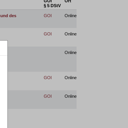
GOI
Ort
§ 5 DStV
 und des
GOI
Online
GOI
Online
Online
GOI
Online
GOI
Online