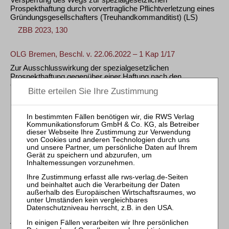
Prospekthaftung durch vorvertragliche Pflichtverletzung eines
Gründungsgesellschafters (Treuhandkommanditist)
(LS)
ZBB 2023, 130
OLG Bremen, Beschl. v. 22.06.2022 – 1 Kap 1/17
Zur Ausschlusswirkung der spezialgesetzlichen
Prospekthaftung gegenüber einer Haftung nach den
Grundsätzen der bürgerlich-rechtlichen Prospekthaftung auch
im Fall eines Treuhandkommanditisten sowie zur
Bindungswirkung des Vorlagebeschlusses im Kapitalanleger-
Musterverfahren
(LS)
ZBB 2022, 386
BGH, Urt. v. 10.09.2019 – XI ZR 7/19 +
Klausel über Bearbeitungsentgelt für Treuhandauftrag bei
Darlehensablösung unwirksam
(LS)
ZBB 2019, 412
BGH, Urt. v. 16.03.2017 – III ZR 489/16
Aufklärungspflicht des Treuhandkommanditisten gegenüber