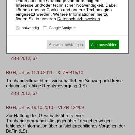
Anlegern über alle wesentlichen Punkte, insbesondere
regelwidrige Auffälligkeiten der Anlage
(LS)
ZBB 2017, 192
Datenschutzhinweisen
.
BGH, Urt. v. 11.10.2011 – II ZR 242/09
notwendig
Google Analytics
Stellung des an Publikumsgesellschaft beteiligten Treugebers
im Innenverhältnis als unmittelbarer Gesellschafter bei
Auswahl bestätigen
Alle auswählen
entsprechender Gestaltung des Gesellschafts- und
Treuhandvertrags
(LS)
ZBB 2012, 67
BGH, Urt. v. 11.10.2011 – XI ZR 415/10
Treuhandvollmacht mit wirtschaftlichem Schwerpunkt keine
erlaubnispflichtige Rechtsbesorgung
(LS)
ZBB 2012, 67
BGH, Urt. v. 19.10.2010 – VI ZR 124/09
Zur Haftung des Geschäftsführers einer
Treuhandkommanditistin gegenüber Treugeber wegen
fehlender Information über aufsichtsrechtliches Vorgehen der
BaFin
(LS)