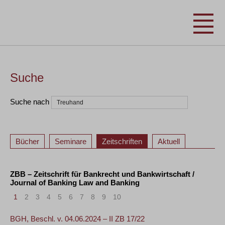
Suche
Suche nach
Bücher
Seminare
Zeitschriften
Aktuell
ZBB – Zeitschrift für Bankrecht und Bankwirtschaft /
Journal of Banking Law and Banking
1
2
3
4
5
6
7
8
9
10
>
»
BGH, Beschl. v. 04.06.2024 – II ZB 17/22