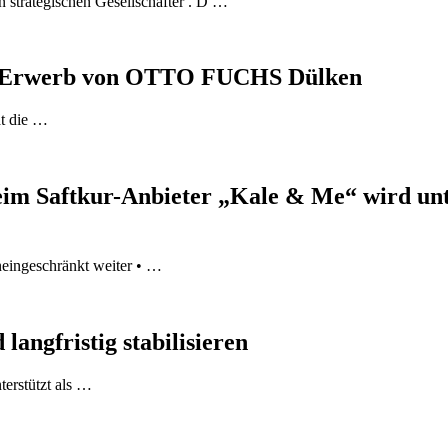
strategischen Gesellschafter . D …
eim Erwerb von OTTO FUCHS Dülken
at die …
m Saftkur-Anbieter „Kale & Me“ wird unt
eingeschränkt weiter • …
langfristig stabilisieren
terstützt als …