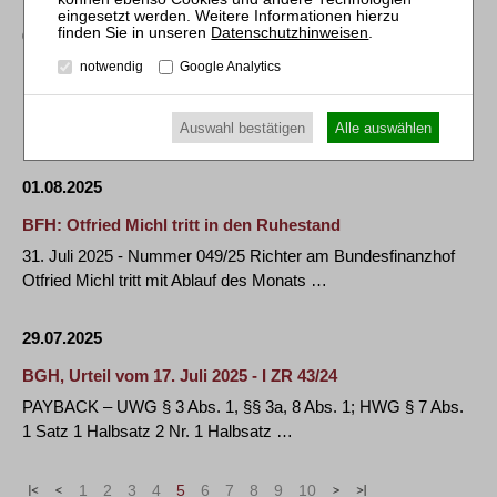
Datenschutzhinweisen
.
04.08.2025
notwendig
Google Analytics
BGH, Urteil vom 13. Mai 2025 - VI ZR 67/23
DSGVO Art. 82 Abs. 1 – Zu den Anforderungen an die
Auswahl bestätigen
Alle auswählen
Darlegung eines immateriellen Schadens im …
01.08.2025
BFH: Otfried Michl tritt in den Ruhestand
31. Juli 2025 - Nummer 049/25 Richter am Bundesfinanzhof
Otfried Michl tritt mit Ablauf des Monats …
29.07.2025
BGH, Urteil vom 17. Juli 2025 - I ZR 43/24
PAYBACK – UWG § 3 Abs. 1, §§ 3a, 8 Abs. 1; HWG § 7 Abs.
1 Satz 1 Halbsatz 2 Nr. 1 Halbsatz …
«
<
1
2
3
4
5
6
7
8
9
10
>
»