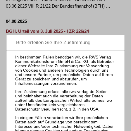
03.06.2025 VIII R 21/22 Der Bundesfinanzhof (BFH) …
04.08.2025
BGH, Urteil vom 3. Juli 2025 - I ZR 226/24
Mehmet Efendi – Verordnung (EU) 2017/1001 Art. 15 Abs. 1;
Zusatzprotokoll zum …
04.08.2025
BGH, Urteil vom 17. Juli 2025 - I ZR 243/24
Wegfall der Sachbefugnis – UWG § 8 Abs. 3 Nr. 2, § 15a Abs.
1; ZPO § 767
04.08.2025
BGH, Beschluss vom 5. Juni 2025 - V ZB 15/24
Verordnung (EU) Nr. 1215/2012 Art. 1, 45, 46, 53 – Dem
Gerichtshof der Europäischen Union …