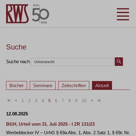
Suche
Suche nach
Bücher
Seminare
Zeitschriften
Aktuell
«
<
1
2
3
4
5
6
7
8
9
10
>
»
12.08.2025
BGH, Urteil vom 31. Juli 2025 - I ZR 131/23
Werbeblocker IV – UrhG § 69a Abs. 1, Abs. 2 Satz 1, § 69c Nr.