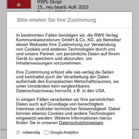
RWS-Skript
15., neu bearb. Aufl. 2023
Brosch. 418 Seiten
RWS Verlag, Köln
ISBN 978-3-8145-7702-9
78,00 €
Sofort lieferbar
mehr
Datenschutzhinweisen
.
notwendig
Google Analytics
IMPRESSUM