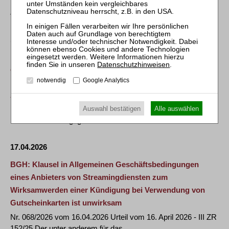
Die TILP Rechtsanwaltsgesellschaft mbH (TILP) hat am 15.
Juli 2026 für einen von ihr vertretenen …
12.05.2026
BVerfG: Erfolglose Verfassungsbeschwerde betreffend
Datenschutzhinweisen
.
eine behauptete Verletzung des Rechts auf prozessuale
notwendig
Google Analytics
„Waffengleichheit“ bei unterbliebener
Äußerungsmöglichkeit
Auswahl bestätigen
Alle auswählen
Mit heute veröffentlichtem Beschluss hat der Erste Senat des
Bundesverfassungsgerichts eine …
17.04.2026
BGH: Klausel in Allgemeinen Geschäftsbedingungen
eines Anbieters von Streamingdiensten zum
Wirksamwerden einer Kündigung bei Verwendung von
Gutscheinkarten ist unwirksam
Nr. 068/2026 vom 16.04.2026 Urteil vom 16. April 2026 - III ZR
152/25 Der unter anderem für das …