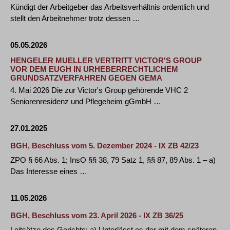
Kündigt der Arbeitgeber das Arbeitsverhältnis ordentlich und
stellt den Arbeitnehmer trotz dessen …
05.05.2026
HENGELER MUELLER VERTRITT VICTOR'S GROUP
VOR DEM EUGH IN URHEBERRECHTLICHEM
GRUNDSATZVERFAHREN GEGEN GEMA
4. Mai 2026 Die zur Victor's Group gehörende VHC 2
Seniorenresidenz und Pflegeheim gGmbH …
27.01.2025
BGH, Beschluss vom 5. Dezember 2024 - IX ZB 42/23
ZPO § 66 Abs. 1; InsO §§ 38, 79 Satz 1, §§ 87, 89 Abs. 1 – a)
Das Interesse eines …
11.05.2026
BGH, Beschluss vom 23. April 2026 - IX ZB 36/25
Leitsätze des Gerichts: a) Unterlässt es der mit dem späteren