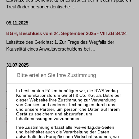
Treuhänder personenidentische …
05.11.2025
BGH, Beschluss vom 24. September 2025 - VIII ZB 34/24
Leitsätze des Gerichts: 1. Zur Frage des Wegfalls der
Kausalität eines Anwaltsverschuldens bei …
31.07.2025
BGH, Urteil vom 18. Juni 2025 - VIII ZR 291/23
Leitsätze des Gerichts: 1. Die Mietsache wird dem Vermieter
dann im Sinne des § 546a Abs. 1 BGB …
22.07.2026
TILP RECHTSANWALTSGESELLSCHAFT MBH:
GERRESHEIMER-BILANZSKANDAL: TILP REICHT
ERSTE ANLEGERKLAGE GEGEN DIE GERRESHEIMER
AG EIN