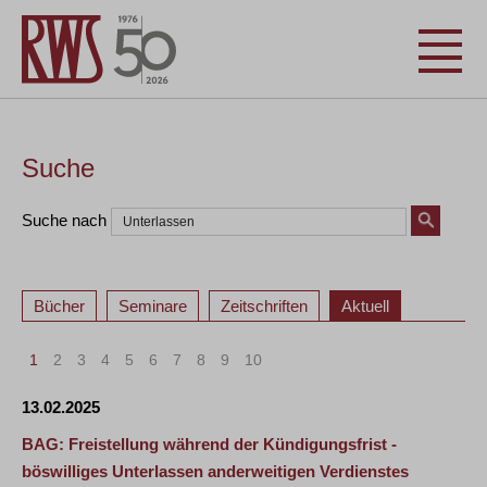
Suche
Suche nach
Bücher
Seminare
Zeitschriften
Aktuell
1
2
3
4
5
6
7
8
9
10
13.02.2025
BAG: Freistellung während der Kündigungsfrist -
böswilliges Unterlassen anderweitigen Verdienstes