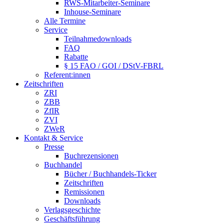
RWS-Mitarbeiter-Seminare
Inhouse-Seminare
Alle Termine
Service
Teilnahmedownloads
FAQ
Rabatte
§ 15 FAO / GOI / DStV-FBRL
Referent:innen
Zeitschriften
ZRI
ZBB
ZfIR
ZVI
ZWeR
Kontakt & Service
Presse
Buchrezensionen
Buchhandel
Bücher / Buchhandels-Ticker
Zeitschriften
Remissionen
Downloads
Verlagsgeschichte
Geschäftsführung