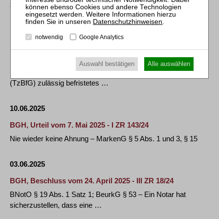
zulassungsüberschreitende Anwendung eines …
Datenschutzhinweisen
.
18.06.2025
notwendig
Google Analytics
BAG: Befristetes Arbeitsverhältnis eines
Betriebsratsmitglieds - Benachteiligungsverbot
Auswahl bestätigen
Alle auswählen
Ein nach Maßgabe des Teilzeit- und Befristungsgesetzes
(TzBfG) zulässig befristetes …
10.06.2025
BGH, Urteil vom 7. Mai 2025 - I ZR 143/24
Nie wieder keine Ahnung – MarkenG § 5 Abs. 1 und 3, § 15
03.06.2025
BGH, Beschluss vom 24. April 2025 - III ZR 18/24
BNotO § 19 Abs. 1 Satz 1; BeurkG § 53 – Ein Notar hat
sicherzustellen, dass eine …