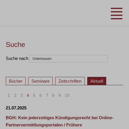
Suche
Suche nach
Bücher
Seminare
Zeitschriften
Aktuell
1
2
3
4
5
6
7
8
9
10
21.07.2025
BGH: Kein jederzeitiges Kündigungsrecht bei Online-
Partnervermittlungsportalen / Frühere