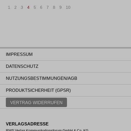
1
2
3
4
5
6
7
8
9
10
IMPRESSUM
DATENSCHUTZ
NUTZUNGSBESTIMMUNGEN/AGB
PRODUKTSICHERHEIT (GPSR)
VERTRAG WIDERRUFEN
VERLAGSADRESSE
RWS Verlag Kommunikationsforum GmbH & Co. KG