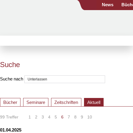
News
Büch
Suche
Suche nach
Bücher
Seminare
Zeitschriften
Aktuell
99 Treffer
1
2
3
4
5
6
7
8
9
10
01.04.2025