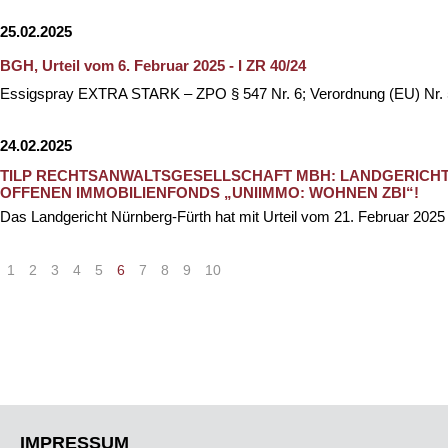
25.02.2025
BGH, Urteil vom 6. Februar 2025 - I ZR 40/24
Essigspray EXTRA STARK – ZPO § 547 Nr. 6; Verordnung (EU) Nr. 5
24.02.2025
TILP RECHTSANWALTSGESELLSCHAFT MBH: LANDGERICHT 
OFFENEN IMMOBILIENFONDS „UNIIMMO: WOHNEN ZBI“!
Das Landgericht Nürnberg-Fürth hat mit Urteil vom 21. Februar 2025 
1
2
3
4
5
6
7
8
9
10
IMPRESSUM