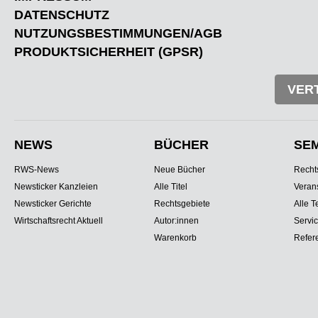
DATENSCHUTZ
NUTZUNGSBESTIMMUNGEN/AGB
PRODUKTSICHERHEIT (GPSR)
VER
NEWS
BÜCHER
SE
RWS-News
Neue Bücher
Recht
Newsticker Kanzleien
Alle Titel
Veran
Newsticker Gerichte
Rechtsgebiete
Alle T
Wirtschaftsrecht Aktuell
Autor:innen
Servi
Warenkorb
Refer