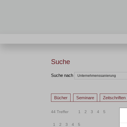
Suche
Suche nach
Bücher
Seminare
Zeitschriften
44 Treffer
1
2
3
4
5
1
2
3
4
5