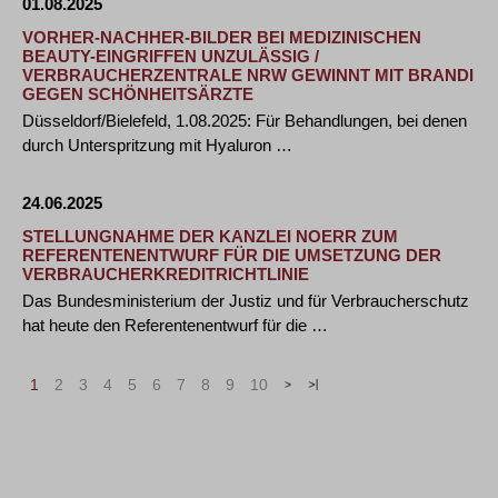
01.08.2025
VORHER-NACHHER-BILDER BEI MEDIZINISCHEN
BEAUTY-EINGRIFFEN UNZULÄSSIG /
VERBRAUCHERZENTRALE NRW GEWINNT MIT BRANDI
GEGEN SCHÖNHEITSÄRZTE
Düsseldorf/Bielefeld, 1.08.2025: Für Behandlungen, bei denen
durch Unterspritzung mit Hyaluron …
24.06.2025
STELLUNGNAHME DER KANZLEI NOERR ZUM
REFERENTENENTWURF FÜR DIE UMSETZUNG DER
VERBRAUCHERKREDITRICHTLINIE
Das Bundesministerium der Justiz und für Verbraucherschutz
hat heute den Referentenentwurf für die …
1
2
3
4
5
6
7
8
9
10
>
»