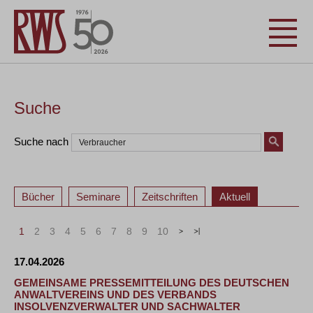
Suche
Suche nach
Bücher
Seminare
Zeitschriften
Aktuell
1
2
3
4
5
6
7
8
9
10
>
»
17.04.2026
GEMEINSAME PRESSEMITTEILUNG DES DEUTSCHEN
ANWALTVEREINS UND DES VERBANDS
INSOLVENZVERWALTER UND SACHWALTER