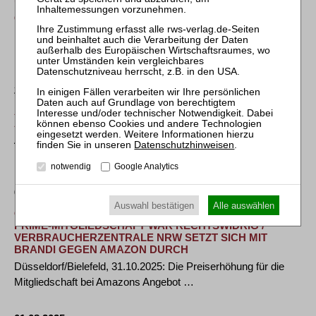
umfasst nicht die Rückzahlung zu Unrecht einbehaltener
Geldbeträge an Verbraucher
Nr. 180/2024 vom 11.09.2024 Urteil vom 11. September 2024 -
I ZR 168/23 Der unter anderem für das …
26.11.2025
ATRADIUS: VERBRAUCHER GEHEN AM BLACK FRIDAY
AUF SPARKURS
Atradius erwartet Umsatzrückgang am Schnäppchentag
Datenschutzhinweisen
.
Handel bleibt auch 2026 stark umkämpft Neuer …
notwendig
Google Analytics
03.11.2025
Auswahl bestätigen
Alle auswählen
OLG DÜSSELDORF BESTÄTIGT: PREISERHÖHUNG FÜR
PRIME-MITGLIEDSCHAFT WAR RECHTSWIDRIG /
VERBRAUCHERZENTRALE NRW SETZT SICH MIT
BRANDI GEGEN AMAZON DURCH
Düsseldorf/Bielefeld, 31.10.2025: Die Preiserhöhung für die
Mitgliedschaft bei Amazons Angebot …