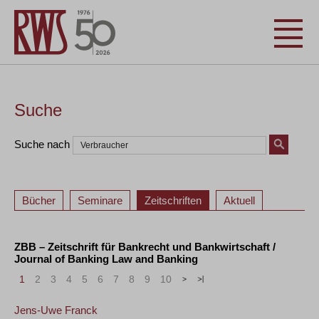
Suche
Suche nach
Bücher
Seminare
Zeitschriften
Aktuell
ZBB – Zeitschrift für Bankrecht und Bankwirtschaft /
Journal of Banking Law and Banking
1
2
3
4
5
6
7
8
9
10
>
»
Jens-Uwe Franck