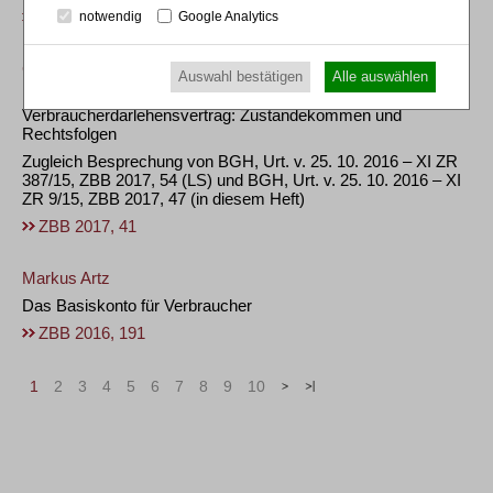
ZBB 2018, 368
notwendig
Google Analytics
Claire Feldhusen
Auswahl bestätigen
Alle auswählen
Die geduldete Kontoüberziehung als
Verbraucherdarlehensvertrag: Zustandekommen und
Rechtsfolgen
Zugleich Besprechung von BGH, Urt. v. 25. 10. 2016 – XI ZR
387/15, ZBB 2017, 54 (LS) und BGH, Urt. v. 25. 10. 2016 – XI
ZR 9/15, ZBB 2017, 47 (in diesem Heft)
ZBB 2017, 41
Markus Artz
Das Basiskonto für Verbraucher
ZBB 2016, 191
1
2
3
4
5
6
7
8
9
10
>
»